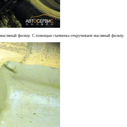
д масляный фильтр. С помощью съемника откручиваем масляный фильтр.