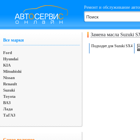
Ремонт и обслуживание авто
Замена масла Suzuki S
Все марки
Подходит для Suzuki SX4
Ford
Hyundai
KIA
Mitsubishi
Nissan
Renault
Suzuki
Toyota
ВАЗ
Лада
ТаГАЗ
Самое полезное