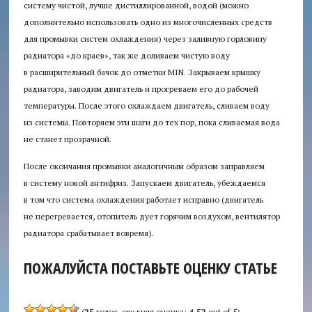
систему чистой, лучше дистиллированной, водой (можно
дополнительно использовать одно из многочисленных средств
для промывки систем охлаждения) через заливную горловину
радиатора «до краев», так же доливаем чистую воду
в расширительный бачок до отметки MIN. Закрываем крышку
радиатора, заводим двигатель и прогреваем его до рабочей
температуры. После этого охлаждаем двигатель, сливаем воду
из системы. Повторяем эти шаги до тех пор, пока сливаемая вода
не станет прозрачной.
После окончания промывки аналогичным образом заправляем
в систему новой антифриз. Запускаем двигатель, убеждаемся
в том что система охлаждения работает исправно (двигатель
не перегревается, отопитель дует горячим воздухом, вентилятор
радиатора срабатывает вовремя).
ПОЖАЛУЙСТА ПОСТАВЬТЕ ОЦЕНКУ СТАТЬЕ
(
25
голос, средняя оценка:
4,52
out of 5)