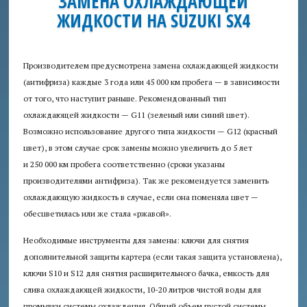
ЗАМЕНА ОХЛАЖДАЮЩЕЙ
ЖИДКОСТИ НА SUZUKI SX4
Аудит
безопасности
Производителем предусмотрена замена охлаждающей жидкости
Консультация
(антифриза) каждые 3 года или 45 000 км пробега — в зависимости
юриста
от того, что наступит раньше. Рекомендованный тип
охлаждающей жидкости — G11 (зеленый или синий цвет).
Приглашаем
Возможно использование другого типа жидкости — G12 (красный
авторов
цвет), в этом случае срок замены можно увеличить до 5 лет
и 250 000 км пробега соответственно (сроки указаны
Пробки
производителями антифриза). Так же рекомендуется заменить
+
охлаждающую жидкость в случае, если она поменяла цвет —
обесцветилась или же стала «ржавой».
Необходимые инструменты для замены: ключи для снятия
дополнительной защиты картера (если такая защита установлена),
ключи S10 и S12 для снятия расширительного бачка, емкость для
слива охлаждающей жидкости, 10-20 литров чистой воды для
промывки системы охлаждения. Общий объем пустой системы