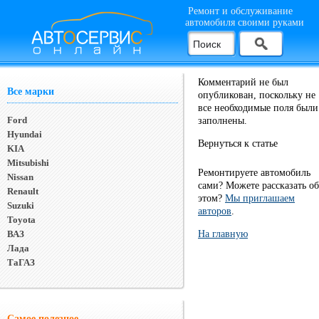
Ремонт и обслуживание
автомобиля своими руками
Комментарий не был
Все марки
опубликован, поскольку не
все необходимые поля были
Ford
заполнены.
Hyundai
Вернуться к статье
KIA
Mitsubishi
Ремонтируете автомобиль
Nissan
сами? Можете рассказать об
Renault
этом?
Мы приглашаем
Suzuki
авторов
.
Toyota
ВАЗ
На главную
Лада
ТаГАЗ
Самое полезное