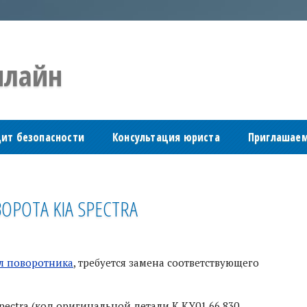
лайн
дит безопасности
Консультация юриста
Приглашаем
ОРОТА KIA SPECTRA
ал поворотника
, требуется замена соответствующего
pectra (код оригинальной детали K KY01 66 830,