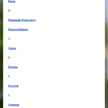
Киев
Н
Нижний Новгород
Новосибирск
О
Омск
П
Пермь
Р
Ростов
С
Самара