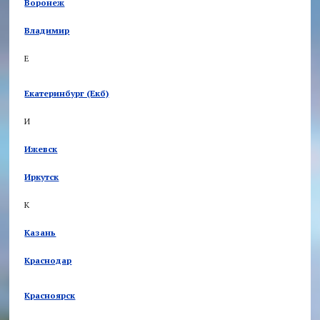
Воронеж
Владимир
Е
Екатеринбург (Екб)
И
Ижевск
Иркутск
К
Казань
Краснодар
Красноярск