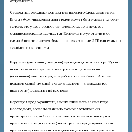
отправляется.
Отошел или окислился контакт центрального блока управления.
Иногда блок управления двигателем может быть исправен, но из-
за того, что у него отошли или окислились контакты, его
функционирование нарушается. Контакты могут отойти и от
сильной встряски автомобиля — например, после ДТП или езды по
«ухабистой» местности.
Нарушена (разорвана, окислена) проводка до вентилятора. Тут все
понятно — если нарушена электрическая цепь питания
(включения) вентилятора, то и работать он не будет. Этот тип
поломки самый трудный для диагностики, т.к. приходится
проверять (прозванивать) всю цепь.
Перегорел предохранитель, замыкающий цепь вентилятора.
Необходимо, воспользовавшить схемой расположения
предохранителя, найти предохранитель цепи вентилятора и
проверить его целостность (посмотрите на предохранитель на
просвет — проволочка по середине не должна иметь разрывов).