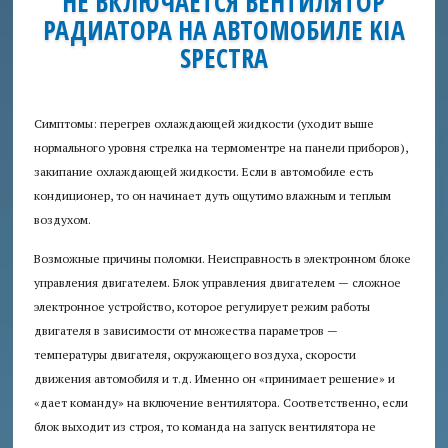
НЕ ВКЛЮЧАЕТСЯ ВЕНТИЛЯТОР
РАДИАТОРА НА АВТОМОБИЛЕ KIA
Аудит
SPECTRA
безопасности
Консультация
Симптомы:
перегрев охлаждающей жидкости (уходит выше
юриста
нормального уровня стрелка на термоментре на панели приборов),
закипание охлаждающей жидкости. Если в автомобиле есть
Приглашаем
кондиционер, то он начинает дуть ощутимо влажным и теплым
авторов
воздухом.
Пробки
Возможные причины поломки.
Неисправность в электронном блоке
+
управления двигателем. Блок управления двигателем — сложное
электронное устройство, которое регулирует режим работы
двигателя в зависимости от множества параметров —
температуры двигателя, окружающего воздуха, скорости
движения автомобиля и т.д. Именно он «принимает решение» и
«дает команду» на включение вентилятора. Соответственно, если
блок выходит из строя, то команда на запуск вентилятора не