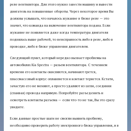
реле вентилятора. Для этого нужно завести машину и вывести
двигатель на повышенные обороты. Через некоторое время Вы
должны услышать, что началось жужание в блоке реле — это
значит, что команда на включение вентилятора подана. Если
жужание не появляется даже когда температура двигателя
поднялась выше рабочей, то неисправность либо в реле, либо в
проводке, либо в блоке управления двигателем.
Следующий пункт, который нередко вызвает проблемы на
автомобилях Kia Spectra — разьем вентилятора. С течением
времени его контакты окисляются, начинают грется,
плассмассовый корпус оплавляется и контакт теряется. Кстати,
зачастую его не меняют, а просто удаляют из цепи, соединяя
(спаивая) провода напрямую. Попробуйте разъеденить и
осмотреть контакты разъема — если что-то не так, Вы это сразу
увидите.
Если данные простые шаги не смогли выявить проблему,
необходимо проверить работу электронного блока управления, и в