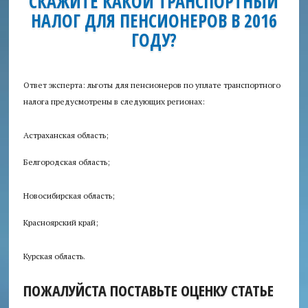
СКАЖИТЕ КАКОЙ ТРАНСПОРТНЫЙ
НАЛОГ ДЛЯ ПЕНСИОНЕРОВ В 2016
Аудит
ГОДУ?
безопасности
Консультация
Ответ эксперта: льготы для пенсионеров по уплате транспортного
юриста
налога предусмотрены в следующих регионах:
Приглашаем
Астраханская область;
авторов
Белгородская область;
Пробки
+
Новосибирская область;
Красноярский край;
Курская область.
ПОЖАЛУЙСТА ПОСТАВЬТЕ ОЦЕНКУ СТАТЬЕ