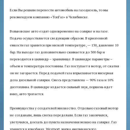
Если Вы решили перевести автомобиль на газодизель, то мы
рекомендуем компанию «ТопГаз» в Челябинске.
Вольвовские авто ездят одновременно на солярке и на газе.
Подача осуществляется следующим образом. В криогенной
емкости газ хранится при низкой температуре, — 130, давление 10
бар. На выходе газ дополнительно сжимается до 300 бар и
переводится в цилиндр – хранилище. В цилиндре параметры –
объем и температура постоянны. Газ поступает в мотор, от сжатия
он не загорается. Перед подачей газа впрыскивается мизерная
доза дизельной солярки. Смесь представлена — 90% газа и 10%
дизтоплива. В цилиндре издается сильный звук, поршень идет
вниз, авто трогается.
Преимущества у создателей множество. Отдельно газовый мотор
не создавали, лишь слегка переделали. Если газ закончился,
улетучился, доехать до пункта назначения можно на солярке. Газ
хранится в криобаках, Westport, марка американского