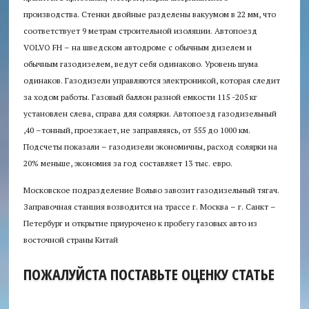
производства. Стенки двойные разделены вакуумом в 22 мм, что
соответствует 9 метрам строительной изоляции. Автопоезд
VOLVO FH – на шведском автодроме с обычным дизелем и
обычным газодизелем, ведут себя одинаково. Уровень шума
одинаков. Газодизели управляются электроникой, которая следит
за ходом работы. Газовый баллон разной емкости 115 -205 кг
установлен слева, справа для солярки. Автопоезд газодизельный
,40 –тонный, проезжает, не заправляясь, от 555 до 1000 км.
Подсчеты показали – газодизели экономичны, расход солярки на
20% меньше, экономия за год составляет 13 тыс. евро.
Московское подразделение Вольво завозит газодизельный тягач.
Заправочная станция возводится на трассе г. Москва – г. Санкт –
Петербург и открытие приурочено к пробегу газовых авто из
восточной страны Китай
ПОЖАЛУЙСТА ПОСТАВЬТЕ ОЦЕНКУ СТАТЬЕ