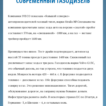
СОВРЕМЕННЫЙ ГАЗОДИЗЕЛЬ
Аудит
безопасности
Компания IVECO показала «большой семерке»
автопроизводителей газовый тягач, марки Stralis NP.Специалисты
Консультация
компании просчитали запас хода авто на версии «сжатой» пробег
юриста
составляет 570 км, на «смешанной» -1080 км, а на газ — метане
трейлер пройдет 1600 км.
Приглашаем
авторов
Преимущество явное. Тест-драйв подтверждает, автопоезд
массой 33 тонны проедет расстояние 1400 км. Сжиженный газ
Пробки
увеличивает запас хода в три раза. Газодизель марки Volvo G13C,
+
это обычный дизель, но так устроен, что топливо подается двух
видов. Мощность мотора 420 – 460 л. с. К форсунке подводится
топливо – дизельное и газ. Обе форсунки способны подавать
солярку и газ. Это решение инновационное. Тягач дорогой,
обслуживание дорогое, на заправку нужны большие деньги.
Инфоструктура развита слабо. В некоторых странах ЕС по 20 штук, в
Германии -3, в Швеции – 6, в остальных ноль.