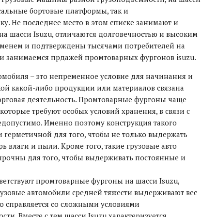
сальные бортовые платформы, так и
у. Не последнее место в этом списке занимают и
на шасси Isuzu, отличаются долговечностью и высоким
еменем и подтверждены тысячами потребителей на
и занимаемся прдажей промтоварных фургонов isuzu.
томобиля – это непременное условие для начинания и
вкой какой-либо продукции или материалов связана
орговая деятельность. Промтоварные фургоны чаще
 которые требуют особых условий хранения, в связи с
едопустимо. Именно поэтому конструкция такого
 герметичной для того, чтобы не только выдержать
ь влаги и пыли. Кроме того, такие грузовые авто
рочны для того, чтобы выдерживать постоянные и
тветствуют промтоварные фургоны на шасси Isuzu,
грузовые автомобили средней тяжести выдерживают вес
гко справляется со сложными условиями
ти. Вместе с тем шасси Isuzu характеризуется