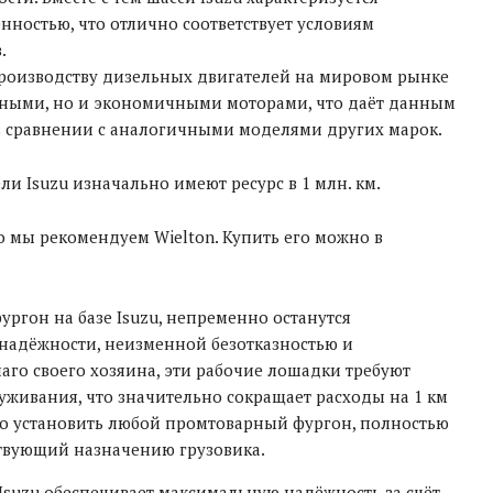
ностью, что отлично соответствует условиям
.
производству дизельных двигателей на мировом рынке
щными, но и экономичными моторами, что даёт данным
в сравнении с аналогичными моделями других марок.
ли Isuzu изначально имеют ресурс в 1 млн. км.
 мы рекомендуем Wielton. Купить его можно в
ргон на базе Isuzu, непременно останутся
надёжности, неизменной безотказностью и
аго своего хозяина, эти рабочие лошадки требуют
уживания, что значительно сокращает расходы на 1 км
жно установить любой промтоварный фургон, полностью
твующий назначению грузовика.
Isuzu обеспечивает максимальную надёжность за счёт