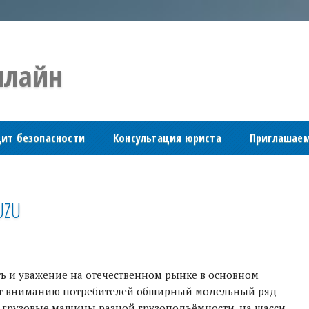
лайн
дит безопасности
Консультация юриста
Приглашаем
UZU
ть и уважение на отечественном рынке в основном
яет вниманию потребителей обширный модельный ряд
т грузовые машины разной грузоподъёмности, на шасси