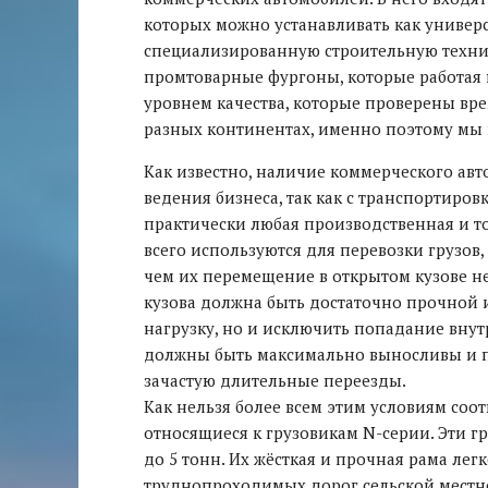
которых можно устанавливать как универ
специализированную строительную техник
промтоварные фургоны, которые работая 
уровнем качества, которые проверены вр
разных континентах, именно поэтому мы 
Как известно, наличие коммерческого ав
ведения бизнеса, так как с транспортиро
практически любая производственная и т
всего используются для перевозки грузов,
чем их перемещение в открытом кузове н
кузова должна быть достаточно прочной и
нагрузку, но и исключить попадание внутр
должны быть максимально выносливы и п
зачастую длительные переезды.
Как нельзя более всем этим условиям соо
относящиеся к грузовикам N-серии. Эти 
до 5 тонн. Их жёсткая и прочная рама ле
труднопроходимых дорог сельской местнос