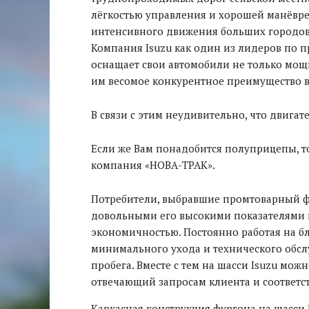
лёгкостью управления и хорошей манёврен
интенсивного движения больших городов
Компания Isuzu как один из лидеров по 
оснащает свои автомобили не только мо
им весомое конкурентное преимущество 
В связи с этим неудивительно, что двигате
Если же Вам понадобится полуприцепы, то
компания «НОВА-ТРАК».
Потребители, выбравшие промтоварный фу
довольными его высокими показателями 
экономичностью. Постоянно работая на бл
минимального ухода и технического обсл
пробега. Вместе с тем на шасси Isuzu мо
отвечающий запросам клиента и соответс
Каркасная конструкция фургона на шасси 