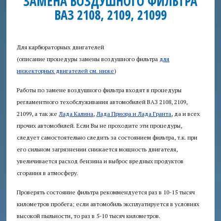
ЗАМЕНА ВОЗДУШНОГО ФИЛЬТРА
ВАЗ 2108, 2109, 21099
Аудит
безопасности
Для карбюраторных двигателей
Консультация
(описание процедуры замены воздушного фильтра
для
юриста
инжекторных двигателей см. ниже
)
Работы по замене воздушного фильтра входят в процедуры
Приглашаем
авторов
регламентного техобслуживания автомобилей ВАЗ 2108, 2109,
21099, а так же
Лада Калина
,
Лада Приора и Лада Гранта
, да и всех
прочих автомобилей. Если Вы не проходите эти процедуры,
Пробки
+
следует самостоятельно следить за состоянием фильтра, т.к. при
его сильном загрязнении снижается мощность двигателя,
увеличивается расход бензина и выброс вредных продуктов
сгорания в атмосферу.
Проверять состояние фильтра рекоммендуется раз в 10-15 тысяч
километров пробега; если автомобиль эксплуатируется в условиях
высокой пыльности, то раз в 5-10 тысяч километров.