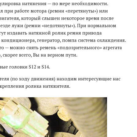
гулировка натяжения — по мере необходимости.
 при работе мотора (ремни «перетянуты») или
вигателя, который слышен некоторое время после
оезде лужи (ремни «недотянуты»). При нормальном
гут издавать натяжной ролик ремня привода
кондиционера, генератор, помпа система охлаждения.
то — можно снять ремень «подозрительного» агрегата
, скорее всего, Вы на верном пути.
ые головки S12 и S14.
ателя (по ходу движения) находим интересующие нас
 крепления ролика натяжителя.