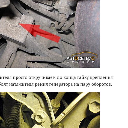
теля просто откручиваем до конца гайку крепления
олт натяжителя ремня генератора на пару оборотов.