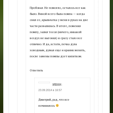
Пробовал. Не помогло, осталось все как
было. Виной всего была помпа — когда
снял ее, крыльчатка у меня в руках на две
части развалилась. В итоге, поменял
помпу, залил тосол (ничего, никакой
воздух не выгонял) и сразу стало все
отлично. И да, кстати, печка дула
холодным, думал еще и краник менять,
после замены помпы дует кипятком.
Ответить
ИВАН
:
23.09.2014 в 16:57
Дмитрий, рад, что все
починилось