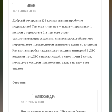
ИВАН
:
14.11.2016 в 20:13
Доброый вечер, а на 126 двс как выгнать пробку не
подскажите? Там егаз и там нет — шланг «перемычку» 1
концом с термостата (на нем еще стоят
самозатягивающиеся хомуты, сначала плоскогубцами его
перемещаете повыше, потом вынимаете шланг со штуцера)
Как выгнать пробку и куда может уходить антифриз? В ДВС
эмульсии нет, ДВС с наружи сухой, а ушло почти 2 литра,
печка дует холодом при холостых, а как даш газу дует
тпелом.
Ответить
АЛЕКСАНДР
:
18.01.2017 в 13:01
Под радиатором печки сухо? Чудес не бывает,