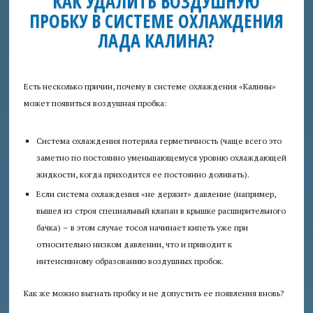
КАК УДАЛИТЬ ВОЗДУШНУЮ
ПРОБКУ В СИСТЕМЕ ОХЛАЖДЕНИЯ
Аудит
ЛАДА КАЛИНА?
безопасности
Консультация
Есть несколько причин, почему в системе охлаждения «Калины»
юриста
может появиться воздушная пробка:
Приглашаем
Система охлаждения потеряла герметичность (чаще всего это
авторов
заметно по постоянно уменьшающемуся уровню охлаждающей
жидкости, когда приходится ее постоянно доливать).
Пробки
+
Если система охлаждения «не держит» давление (например,
вышел из строя специальный клапан в крышке расширительного
бачка) – в этом случае тосол начинает кипеть уже при
относительно низком давлении, что и приводит к
интенсивному образованию воздушных пробок.
Как же можно выгнать пробку и не допустить ее появления вновь?