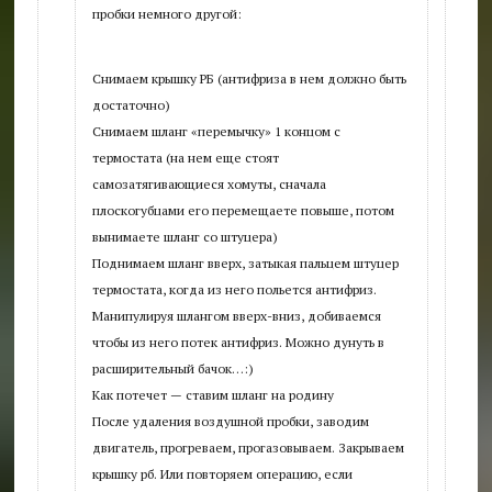
пробки немного другой:
Снимаем крышку РБ (антифриза в нем должно быть
достаточно)
Снимаем шланг «перемычку» 1 концом с
термостата (на нем еще стоят
самозатягивающиеся хомуты, сначала
плоскогубцами его перемещаете повыше, потом
вынимаете шланг со штуцера)
Поднимаем шланг вверх, затыкая пальцем штуцер
термостата, когда из него польется антифриз.
Манипулируя шлангом вверх-вниз, добиваемся
чтобы из него потек антифриз. Можно дунуть в
расширительный бачок…:)
Как потечет — ставим шланг на родину
После удаления воздушной пробки, заводим
двигатель, прогреваем, прогазовываем. Закрываем
крышку рб. Или повторяем операцию, если